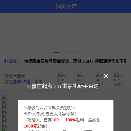
购彩大厅
下拉可刷新
与对应的 USDT 存款地址一致，地址不一致的情况下将无法正常取款。 请您
事项： 为保障会员账号资金安全，现对 USDT 存取通道作如下要求： 1️
公告
您还未登录
请先
登录
/
注册
后查看
充值
优惠
提现
客服
✨赢在起点✨五重豪礼新手直送！
✨尊敬的六合宝典会员您好✨
✨尊
🎁新人专属·五重大礼等你拿！
📢严
✨攻略①：首存
100+
，
100%
返利，最高领
骗
1888元
彩金！
近期